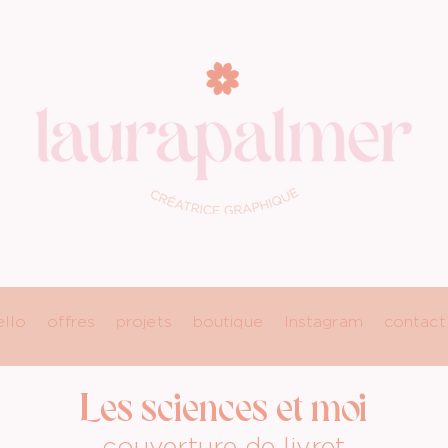
ello
offres
projets
boutique
Instagram
contact
Les sciences et moi
couverture de livret