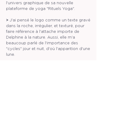
l'univers graphique de sa nouvelle
plateforme de yoga "Rituels Yoga".
>
J'ai pensé le logo comme un texte gravé
dans la roche, irrégulier, et texturé, pour
faire référence à l'attache importe de
Delphine à la nature. Aussi, elle m'a
beaucoup parlé de l'importance des
"cycles" jour et nuit, d'où l'apparition d'une
lune.
>
Habitant proche de la forêt, et
proposant des retraites dans des endroits
naturels, la couleur vert forêt s'est tout de
suite imposée comme la couleur
principale de cette identité. Elle m'a
également évoqué vouloir quelquechose
de lumineux, de doux, de calme. J'ai donc
ajouté au vert des tons bleus reposant et
une couleur jaune dynamique.
>
Tous les éléments graphiques comme
les feuilles, les tâches, les traces de pas
d'oiseau viennent nous plonger dans son